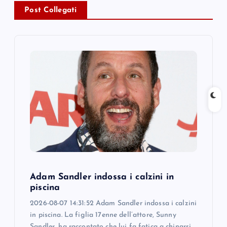
v
Post Collegati
i
g
a
t
i
o
Adam Sandler indossa i calzini in
n
piscina
2026-08-07 14:31:52 Adam Sandler indossa i calzini
in piscina. La figlia 17enne dell’attore, Sunny
Sandler, ha raccontato che lui fa fatica a chinarsi