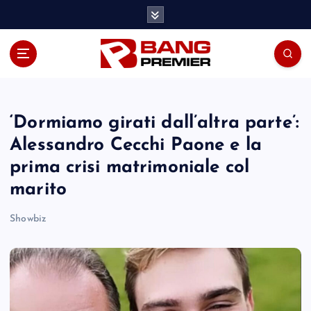
S
k
i
p
t
o
c
o
‘Dormiamo girati dall’altra parte’:
n
Alessandro Cecchi Paone e la
t
prima crisi matrimoniale col
e
n
marito
t
Showbiz