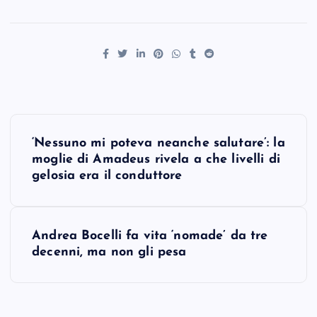
P
‘Nessuno mi poteva neanche salutare’: la
o
moglie di Amadeus rivela a che livelli di
gelosia era il conduttore
s
t
Andrea Bocelli fa vita ‘nomade’ da tre
decenni, ma non gli pesa
n
a