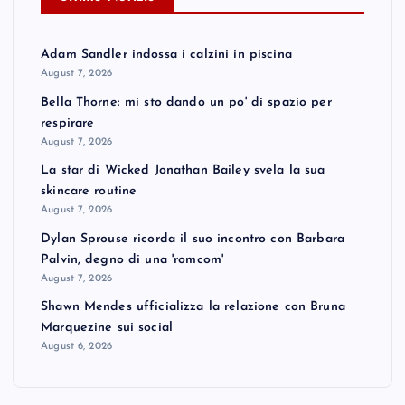
s
t
Adam Sandler indossa i calzini in piscina
August 7, 2026
s
Bella Thorne: mi sto dando un po' di spazio per
respirare
p
August 7, 2026
La star di Wicked Jonathan Bailey svela la sua
a
skincare routine
August 7, 2026
g
Dylan Sprouse ricorda il suo incontro con Barbara
Palvin, degno di una 'romcom'
i
August 7, 2026
Shawn Mendes ufficializza la relazione con Bruna
n
Marquezine sui social
August 6, 2026
a