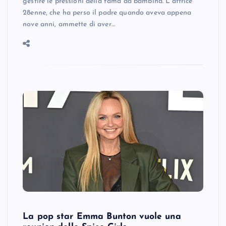
gestire le pressioni della fama da bambina. L’attrice
28enne, che ha perso il padre quando aveva appena
nove anni, ammette di aver…
La pop star Emma Bunton vuole una