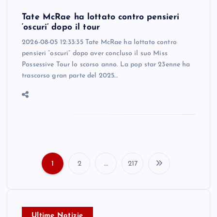
Tate McRae ha lottato contro pensieri
‘oscuri’ dopo il tour
2026-08-05 12:33:35 Tate McRae ha lottato contro
pensieri “oscuri” dopo aver concluso il suo Miss
Possessive Tour lo scorso anno. La pop star 23enne ha
trascorso gran parte del 2025…
1
2
…
217
P
o
Ultime Notizie