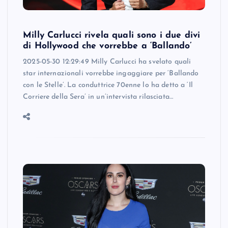
Milly Carlucci rivela quali sono i due divi
di Hollywood che vorrebbe a ‘Ballando’
2025-05-30 12:29:49 Milly Carlucci ha svelato quali
star internazionali vorrebbe ingaggiare per ‘Ballando
con le Stelle’. La conduttrice 70enne lo ha detto a ‘Il
Corriere della Sera’ in un’intervista rilasciata…