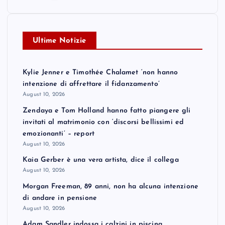
o
Ultime Notizie
s
t
Kylie Jenner e Timothée Chalamet ‘non hanno
intenzione di affrettare il fidanzamento’
s
August 10, 2026
Zendaya e Tom Holland hanno fatto piangere gli
p
invitati al matrimonio con ‘discorsi bellissimi ed
emozionanti’ – report
a
August 10, 2026
Kaia Gerber è una vera artista, dice il collega
g
August 10, 2026
Morgan Freeman, 89 anni, non ha alcuna intenzione
i
di andare in pensione
August 10, 2026
n
Adam Sandler indossa i calzini in piscina