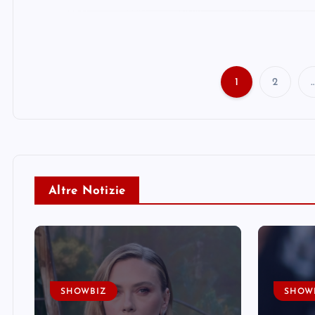
1
2
Altre Notizie
SHOWBIZ
SHOW