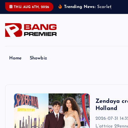
S
Trending News:
S
c
a
r
l
e
t
t
J
o
h
a
n
s
THU. AUG 6TH, 2026
k
i
p
t
o
c
o
Home
Showbiz
n
t
e
n
t
Zendaya cre
Holland
2026-07-31 14:
L’attrice 29enn