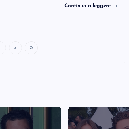
Continua a leggere
…
4
P
o
s
t
s