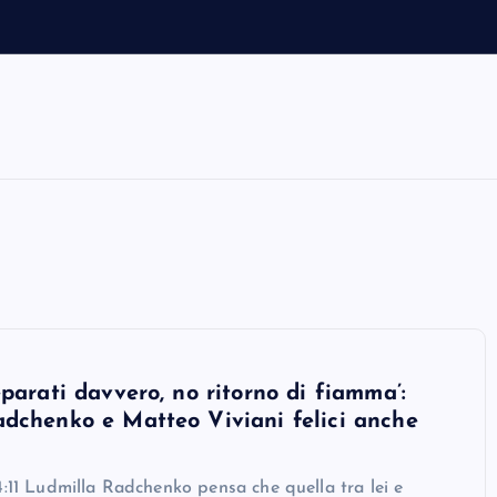
m
i
eparati davvero, no ritorno di fiamma’:
dchenko e Matteo Viviani felici anche
4:11 Ludmilla Radchenko pensa che quella tra lei e