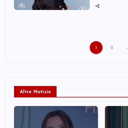
1
2
Altre Notizie