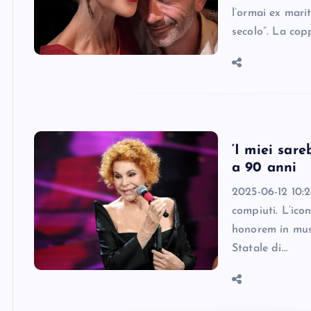
l’ormai ex mari
secolo”. La cop
‘I miei sare
a 90 anni
2025-06-12 10:2
compiuti. L’ico
honorem in musi
Statale di…