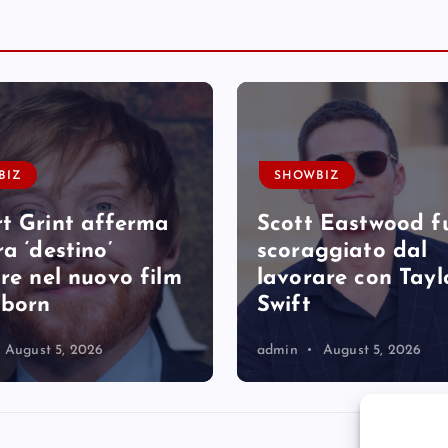
BIZ
SHOWBIZ
t Grint afferma
Scott Eastwood f
a ‘destino’
scoraggiato dal
are nel nuovo film
lavorare con Tayl
tborn
Swift
August 5, 2026
admin
August 5, 2026