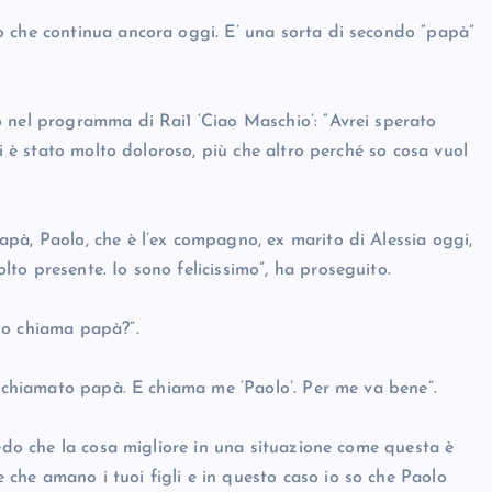
o che continua ancora oggi. E’ una sorta di secondo “papà”
 nel programma di Rai1 ‘Ciao Maschio’: “Avrei sperato
ti è stato molto doloroso, più che altro perché so cosa vuol
pà, Paolo, che è l’ex compagno, ex marito di Alessia oggi,
to presente. Io sono felicissimo”, ha proseguito.
lo chiama papà?”.
a chiamato papà. E chiama me ‘Paolo’. Per me va bene”.
redo che la cosa migliore in una situazione come questa è
he amano i tuoi figli e in questo caso io so che Paolo