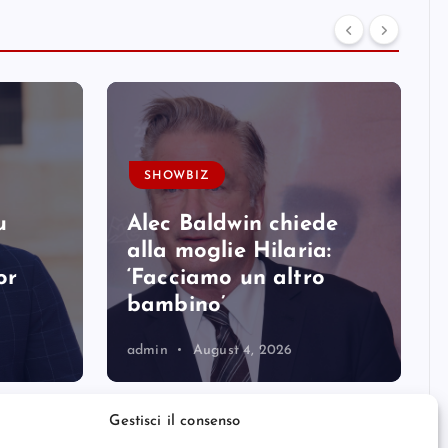
SHOWBIZ
u
Alec Baldwin chiede
alla moglie Hilaria:
or
‘Facciamo un altro
bambino’
admin
August 4, 2026
Gestisci il consenso