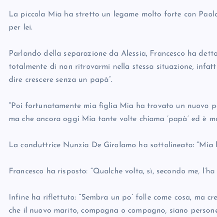
La piccola Mia ha stretto un legame molto forte con Paol
per lei.
Parlando della separazione da Alessia, Francesco ha detto
totalmente di non ritrovarmi nella stessa situazione, infat
dire crescere senza un papà”.
“Poi fortunatamente mia figlia Mia ha trovato un nuovo pa
ma che ancora oggi Mia tante volte chiama ‘papà’ ed è mol
La conduttrice Nunzia De Girolamo ha sottolineato: “Mia 
Francesco ha risposto: “Qualche volta, sì, secondo me, l’h
Infine ha riflettuto: “Sembra un po’ folle come cosa, ma c
che il nuovo marito, compagna o compagno, siano persone c