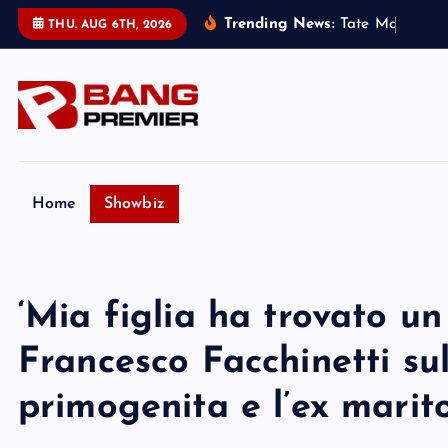
S
Trending News:
T
a
t
e
M
c
R
a
e
h
a
THU. AUG 6TH, 2026
k
i
p
t
o
c
o
Home
Showbiz
n
t
e
‘Mia figlia ha trovato un
n
t
Francesco Facchinetti su
primogenita e l’ex marit