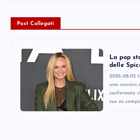
n
a
Post Collegati
v
i
La pop st
delle Spic
g
2026-08-05 1
una reunion 
a
confermato ch
sue ex comp
t
i