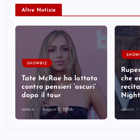
Altre Notizie
SHOW
SHOWBIZ
Ruper
Tate McRae ha lottato
che er
contro pensieri ‘oscuri’
recit
dopo il tour
Nigh
admin
August 5, 2026
admin