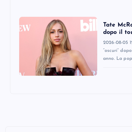
o
n
Tate McRae
dopo il to
2026-08-05 12
“oscuri” dopo
anno. La pop