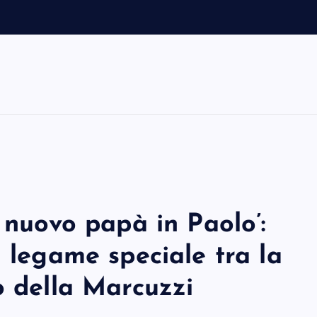
l
 nuovo papà in Paolo’:
l legame speciale tra la
o della Marcuzzi