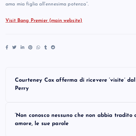
ama mia figlia all’ennesima potenza”.
Visit Bang Premier (main website)
P
Courteney Cox afferma di ricevere ‘visite’ da
o
Perry
s
‘Non conosco nessuno che non abbia tradito o s
t
amore, le sue parole