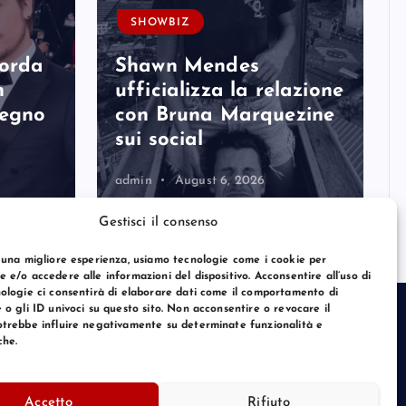
SHOWBIZ
corda
Shawn Mendes
n
ufficializza la relazione
degno
con Bruna Marquezine
sui social
admin
August 6, 2026
Gestisci il consenso
 una migliore esperienza, usiamo tecnologie come i cookie per
 e/o accedere alle informazioni del dispositivo. Acconsentire all’uso di
ologie ci consentirà di elaborare dati come il comportamento di
 o gli ID univoci su questo sito. Non acconsentire o revocare il
trebbe influire negativamente su determinate funzionalità e
che.
Accetto
Rifiuto