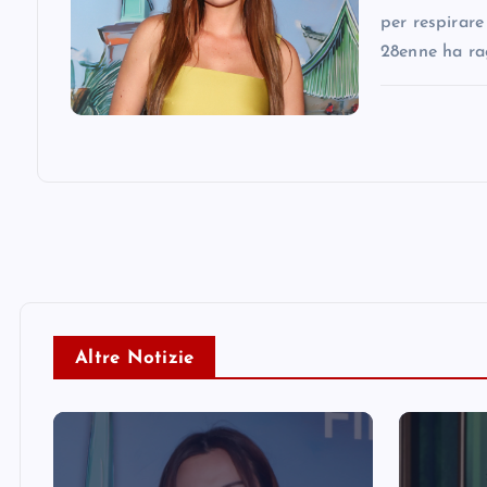
per respirare
28enne ha ra
Altre Notizie