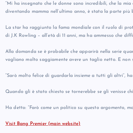
“Mi ha insegnato che le donne sono incredibili, che la mia 
diventando mamma nell’ultimo anno, è stata la parte più b
La star ha raggiunto la fama mondiale con il ruolo di prota
di J.K Rowling – all’età di 11 anni, ma ha ammesso che diff
Alla domanda se è probabile che apparirà nella serie qua
vogliano molto saggiamente avere un taglio netto. E non 
“Sarò molto felice di guardarla insieme a tutti gli altri”, ha
Quando gli è stato chiesto se tornerebbe se gli venisse ch
Ha detto: “Farò come un politico su questo argomento, ma
Visit Bang Premier (main website)