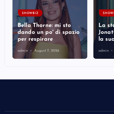
SHOWBIZ
SHOW
Bella Thorne: mi sto
La st
i
dando un po' di spazio
Jonat
per respirare
la su
admin
August 7, 2026
admin