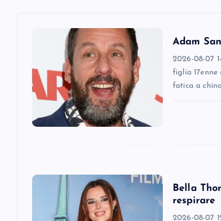
v
i
Adam Sandl
2026-08-07 14
g
figlia 17enne
fatica a chin
a
t
i
o
Bella Thor
respirare
n
2026-08-07 12