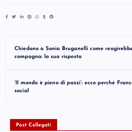
P
Chiedono a Sonia Bruganelli come reagirebbe
o
compagna: la sua risposta
s
‘Il mondo è pieno di pazzi’: ecco perché Franc
t
social
n
a
Post Collegati