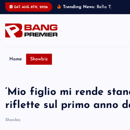
S
Trending News:
B
e
l
l
a
T
h
o
r
n
e
:
SAT. AUG 8TH, 2026
k
i
p
t
o
c
o
Home
Showbiz
n
t
e
‘Mio figlio mi rende stan
n
t
riflette sul primo anno 
Showbiz