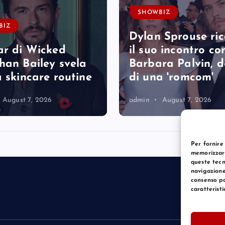
SHOWBIZ
BIZ
Dylan Sprouse ri
ar di Wicked
il suo incontro co
han Bailey svela
Barbara Palvin, 
a skincare routine
di una 'romcom'
August 7, 2026
admin
August 7, 2026
Per fornire
memorizzare
queste tecn
navigazione
consenso po
caratteristi