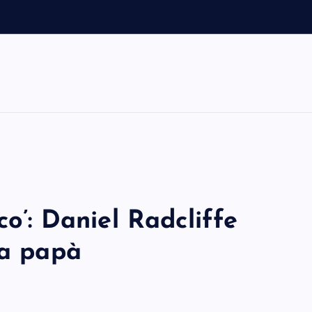
co’: Daniel Radcliffe
da papà