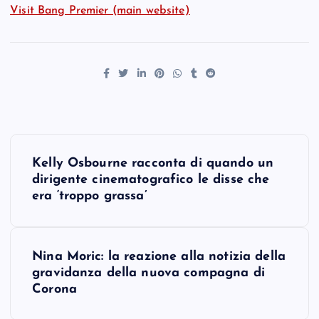
Visit Bang Premier (main website)
P
Kelly Osbourne racconta di quando un
o
dirigente cinematografico le disse che
era ‘troppo grassa’
s
t
Nina Moric: la reazione alla notizia della
gravidanza della nuova compagna di
n
Corona