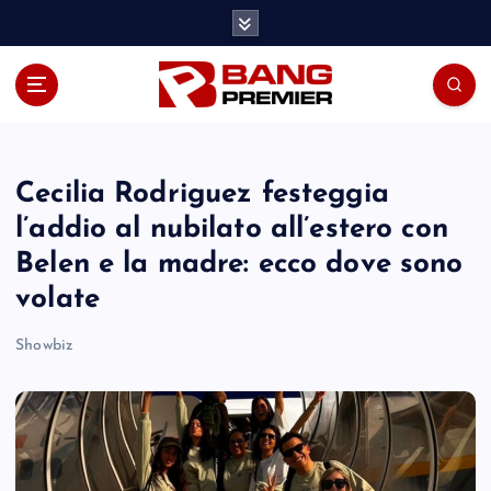
S
k
i
p
t
o
c
o
Cecilia Rodriguez festeggia
n
l’addio al nubilato all’estero con
t
Belen e la madre: ecco dove sono
e
n
volate
t
Showbiz