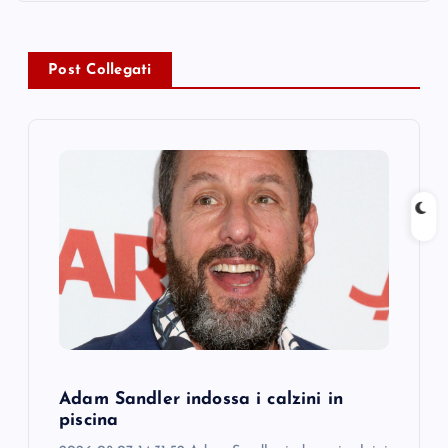
a
v
Post Collegati
i
g
a
t
i
o
n
Adam Sandler indossa i calzini in
piscina