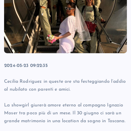
2024-05-23 09:22:35
Cecilia Rodriguez in queste ore sta festeggiando l’addio
al nubilato con parenti e amici.
La showgirl giurerà amore eterno al compagno Ignazio
Moser tra poco più di un mese. Il 30 giugno ci sarà un
grande matrimonio in una location da sogno in Toscana.