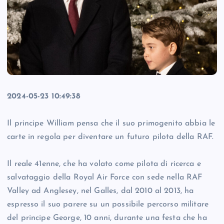
2024-05-23 10:49:38
Il principe William pensa che il suo primogenito abbia le
carte in regola per diventare un futuro pilota della RAF.
Il reale 41enne, che ha volato come pilota di ricerca e
salvataggio della Royal Air Force con sede nella RAF
Valley ad Anglesey, nel Galles, dal 2010 al 2013, ha
espresso il suo parere su un possibile percorso militare
del principe George, 10 anni, durante una festa che ha