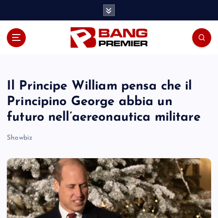
S
k
i
p
t
o
c
o
Il Principe William pensa che il
n
Principino George abbia un
t
futuro nell’aereonautica militare
e
n
Showbiz
t