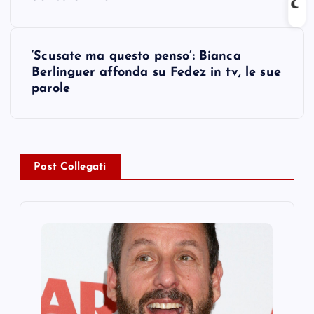
s
t
‘Scusate ma questo penso’: Bianca
Berlinguer affonda su Fedez in tv, le sue
n
parole
a
v
Post Collegati
i
g
a
t