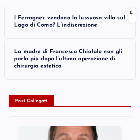
P
I Ferragnez vendono la lussuosa villa sul
o
Lago di Como? L’indiscrezione
s
La madre di Francesco Chiofalo non gli
t
parla più dopo l’ultima operazione di
chirurgia estetica
n
a
v
Post Collegati
i
g