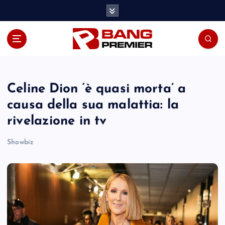
S
k
i
p
t
o
c
o
Celine Dion ‘è quasi morta’ a
n
causa della sua malattia: la
t
rivelazione in tv
e
n
Showbiz
t