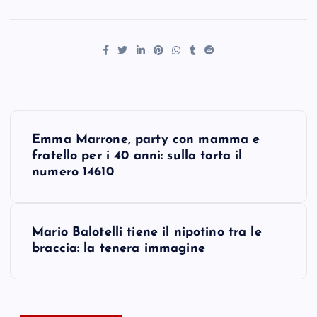
P
Emma Marrone, party con mamma e
o
fratello per i 40 anni: sulla torta il
numero 14610
s
t
Mario Balotelli tiene il nipotino tra le
braccia: la tenera immagine
n
a