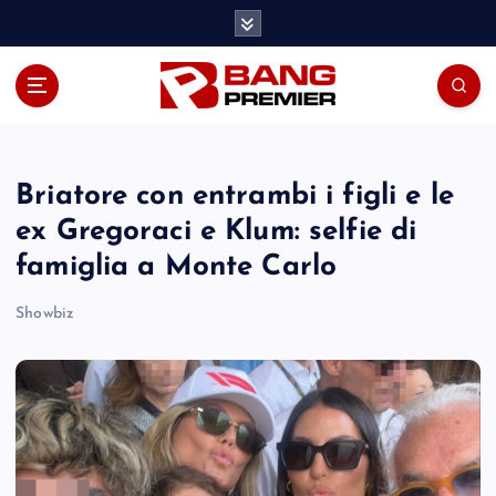
S
k
i
p
t
o
c
o
Briatore con entrambi i figli e le
n
ex Gregoraci e Klum: selfie di
t
famiglia a Monte Carlo
e
n
Showbiz
t