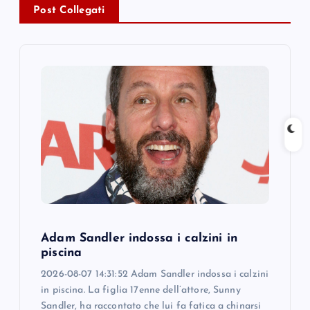
v
Post Collegati
i
g
a
t
i
o
Adam Sandler indossa i calzini in
n
piscina
2026-08-07 14:31:52 Adam Sandler indossa i calzini
in piscina. La figlia 17enne dell’attore, Sunny
Sandler, ha raccontato che lui fa fatica a chinarsi