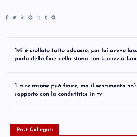
P
‘Mi è crollato tutto addosso, per lei avevo la
o
parla della fine della storia con Lucrezia La
s
‘La relazione può finire, ma il sentimento no’
t
rapporto con la conduttrice in tv
n
a
Post Collegati