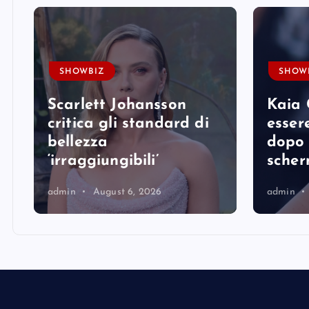
SHOWBIZ
SHOW
Scarlett Johansson
Kaia 
e
critica gli standard di
essere
bellezza
dopo 
‘irraggiungibili’
sche
admin
August 6, 2026
admin