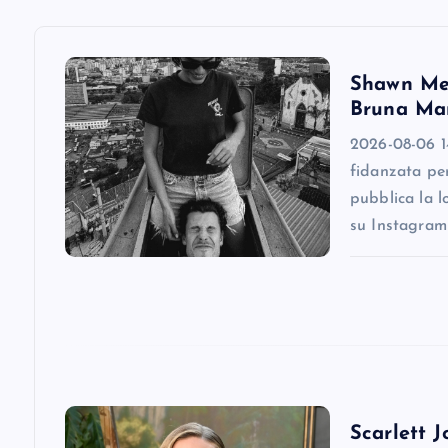
v
i
Shawn Men
Bruna Mar
g
2026-08-06 1
fidanzata pe
a
pubblica la l
su Instagram
t
i
o
n
Scarlett J