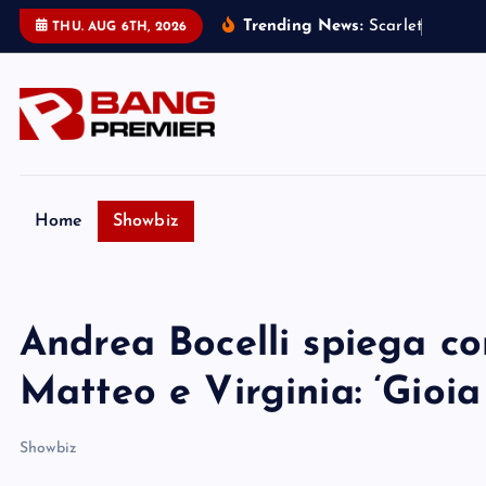
S
Trending News:
S
c
a
r
l
e
t
t
J
o
h
a
n
THU. AUG 6TH, 2026
k
i
p
t
o
c
o
Home
Showbiz
n
t
e
Andrea Bocelli spiega com
n
t
Matteo e Virginia: ‘Gioia 
Showbiz