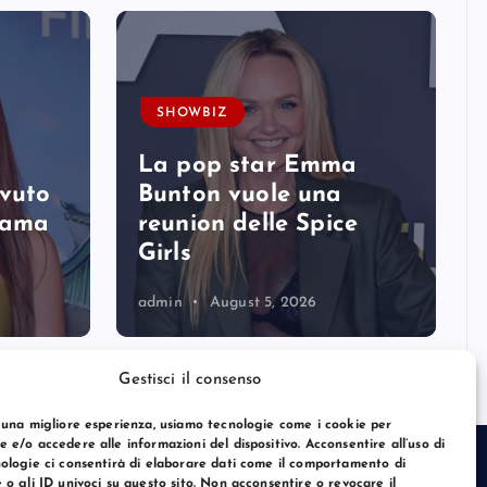
SHOWBIZ
La pop star Emma
avuto
Bunton vuole una
 fama
reunion delle Spice
Girls
admin
August 5, 2026
Gestisci il consenso
 una migliore esperienza, usiamo tecnologie come i cookie per
 e/o accedere alle informazioni del dispositivo. Acconsentire all’uso di
ologie ci consentirà di elaborare dati come il comportamento di
 o gli ID univoci su questo sito. Non acconsentire o revocare il