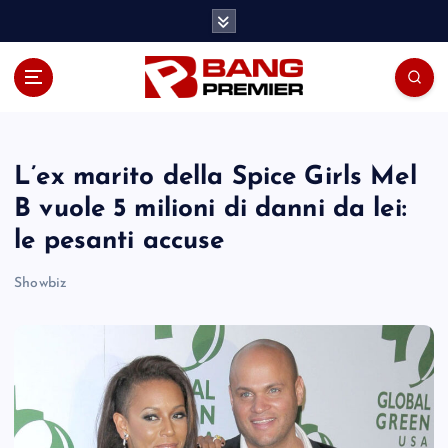
S
k
i
p
t
o
c
o
L’ex marito della Spice Girls Mel
n
B vuole 5 milioni di danni da lei:
t
le pesanti accuse
e
n
Showbiz
t