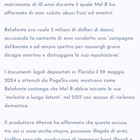
matrimonio di 10 anni durante il quale Mel B ha
affermato di aver subito abusi fisici ed emotivi.
Belafonte ora vuole 5 milioni di dollari di danni,
accusando la cantante di aver condotto una “campagna
deliberata e ad ampio spettro per causargli grave
disagio emotivo e distruggere la sua reputazione”.
I documenti legali depositati in Florida il 29 maggio
2024 e ottenuti da PageSix.com, mostrano come
Belafonte sostenga che Mel B abbia iniziato le sue
“molestie a lungo latenti” nel 2017 con accuse di violenza
domestica.
Il produttore 49enne ha affermato che queste accuse,
tra cui ci sono anche stupro, possesso illegale di armi,
traffico sessuale, produzione di immagini hard illegali e