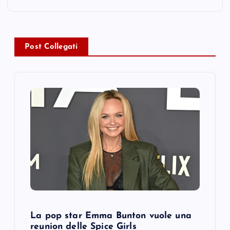
n
a
v
Post Collegati
i
g
a
t
i
o
La pop star Emma Bunton vuole una
n
reunion delle Spice Girls