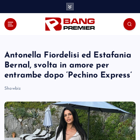
S
k
i
p
t
o
c
o
Antonella Fiordelisi ed Estafania
n
Bernal, svolta in amore per
t
entrambe dopo ‘Pechino Express’
e
n
Showbiz
t