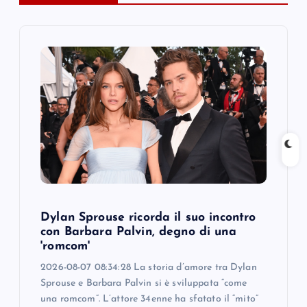
i
g
a
t
i
o
Dylan Sprouse ricorda il suo incontro
n
con Barbara Palvin, degno di una
'romcom'
2026-08-07 08:34:28 La storia d’amore tra Dylan
Sprouse e Barbara Palvin si è sviluppata “come
una romcom”. L’attore 34enne ha sfatato il “mito”