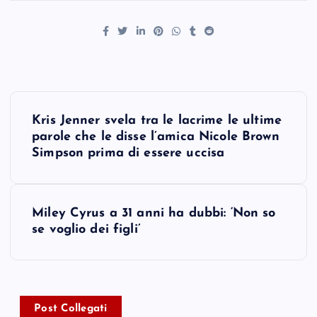
P
Kris Jenner svela tra le lacrime le ultime
o
parole che le disse l’amica Nicole Brown
Simpson prima di essere uccisa
s
t
Miley Cyrus a 31 anni ha dubbi: ‘Non so
se voglio dei figli’
n
a
v
Post Collegati