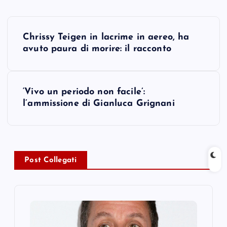
P
Chrissy Teigen in lacrime in aereo, ha
o
avuto paura di morire: il racconto
s
‘Vivo un periodo non facile’:
t
l’ammissione di Gianluca Grignani
n
a
Post Collegati
v
i
g