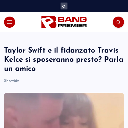
S
k
i
p
t
o
c
o
Taylor Swift e il fidanzato Travis
n
Kelce si sposeranno presto? Parla
t
un amico
e
n
Showbiz
t