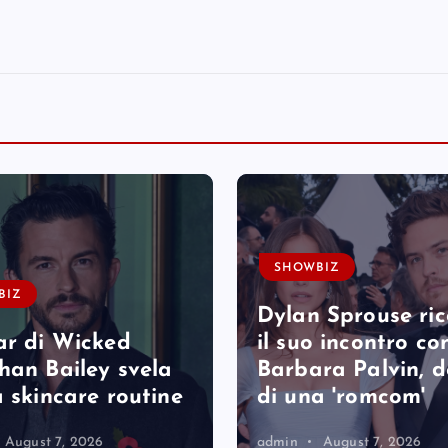
SHOWBIZ
BIZ
Dylan Sprouse ri
ar di Wicked
il suo incontro co
han Bailey svela
Barbara Palvin, 
a skincare routine
di una 'romcom'
August 7, 2026
admin
August 7, 2026