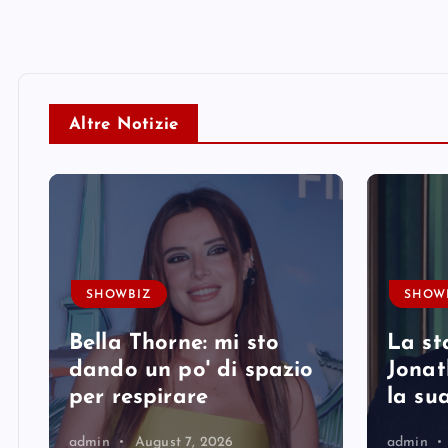
Altre Notizie
SHOWBIZ
SHOW
Bella Thorne: mi sto
La st
i
dando un po' di spazio
Jonat
per respirare
la su
admin
August 7, 2026
admin