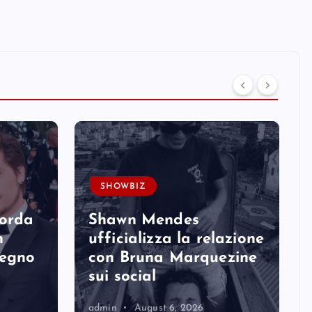
SHOWBIZ
corda
Shawn Mendes
n
ufficializza la relazione
degno
con Bruna Marquezine
sui social
admin
August 6, 2026