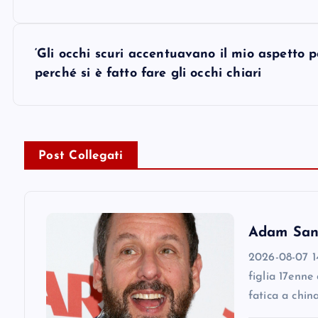
o
s
‘Gli occhi scuri accentuavano il mio aspetto 
perché si è fatto fare gli occhi chiari
t
n
Post Collegati
a
v
Adam Sandl
i
2026-08-07 14
figlia 17enne
g
fatica a chin