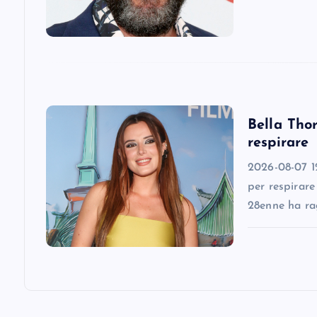
a
t
i
Bella Thor
o
respirare
n
2026-08-07 12
per respirare
28enne ha ra