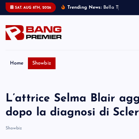
S
Trending News:
B
e
l
l
a
T
h
o
r
n
e
:
m
SAT. AUG 8TH, 2026
k
i
p
t
o
c
o
Home
Showbiz
n
t
e
L’attrice Selma Blair agg
n
t
dopo la diagnosi di Scler
Showbiz