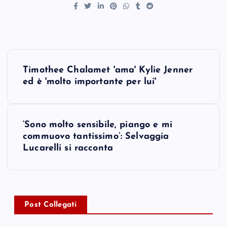
P
Timothee Chalamet 'ama' Kylie Jenner
o
ed è 'molto importante per lui'
s
‘Sono molto sensibile, piango e mi
t
commuovo tantissimo’: Selvaggia
Lucarelli si racconta
n
a
v
Post Collegati