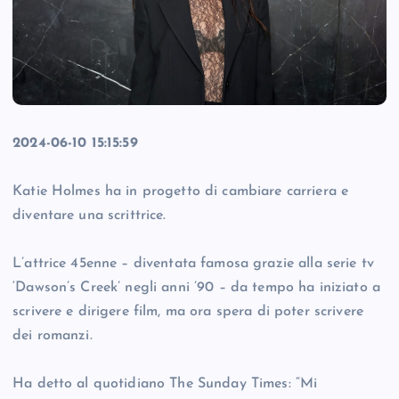
2024-06-10 15:15:59
Katie Holmes ha in progetto di cambiare carriera e
diventare una scrittrice.
L’attrice 45enne – diventata famosa grazie alla serie tv
‘Dawson’s Creek’ negli anni ’90 – da tempo ha iniziato a
scrivere e dirigere film, ma ora spera di poter scrivere
dei romanzi.
Ha detto al quotidiano The Sunday Times: “Mi