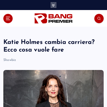
S
k
i
p
t
o
c
o
Katie Holmes cambia carriera?
n
Ecco cosa vuole fare
t
e
Showbiz
n
t