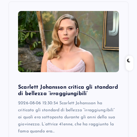
i
g
a
t
i
o
Scarlett Johansson critica gli standard
n
di bellezza ‘irraggiungibili’
2026-08-06 12:30:54 Scarlett Johansson ha
criticato gli standard di bellezza “irraggiungibili”
ai quali era sottoposta durante gli anni della sua
giovinezza. L’attrice 41enne, che ha raggiunto la
fama quando era…