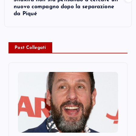
nuovo compagno dopo la separazione
n
da Piqué
a
v
Post Collegati
i
g
a
t
i
o