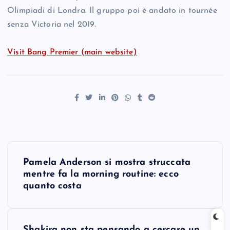
Olimpiadi di Londra. Il gruppo poi è andato in tournée
senza Victoria nel 2019.
Visit Bang Premier (main website)
P
Pamela Anderson si mostra struccata
o
mentre fa la morning routine: ecco
quanto costa
s
t
Shakira non sta pensando a cercare un