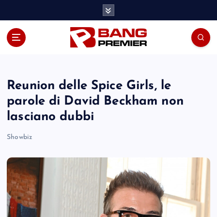
S
k
i
p
t
o
c
o
Reunion delle Spice Girls, le
n
parole di David Beckham non
t
lasciano dubbi
e
n
Showbiz
t