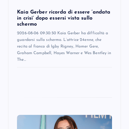
o
Kaia Gerber ricorda di essere ‘andata
n
in crisi’ dopo essersi vista sullo
schermo
2026-08-06 09:30:50 Kaia Gerber ha difficoltà a
guardarsi sullo schermo. L’attrice 24enne, che
recita al fianco di Igby Rigney, Homer Gere,
Graham Campbell, Hayes Warner e Wes Bentley in
The…