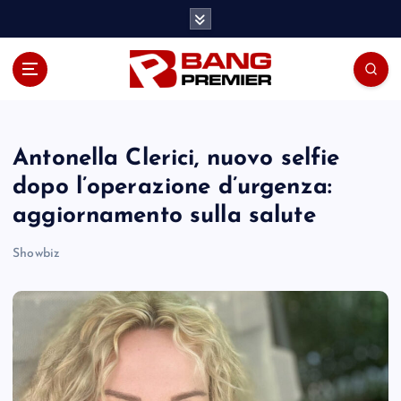
S
k
i
p
t
o
c
o
Antonella Clerici, nuovo selfie
n
dopo l’operazione d’urgenza:
t
aggiornamento sulla salute
e
n
Showbiz
t