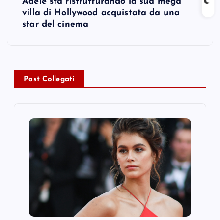
Adele sta ristrutturando la sua mega
t
villa di Hollywood acquistata da una
star del cinema
n
a
v
Post Collegati
i
g
a
t
i