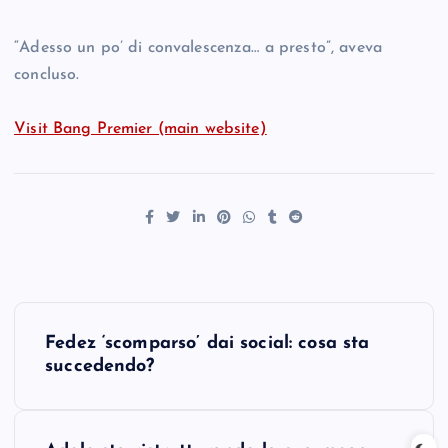
“Adesso un po’ di convalescenza… a presto”, aveva
concluso.
Visit Bang Premier (main website)
P
Fedez ‘scomparso’ dai social: cosa sta
o
succedendo?
s