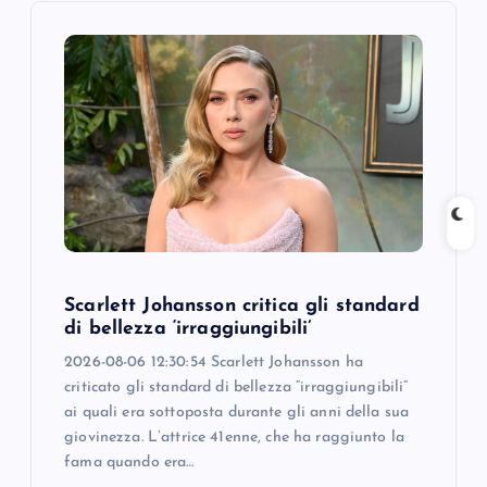
g
a
t
i
o
n
Scarlett Johansson critica gli standard
di bellezza ‘irraggiungibili’
2026-08-06 12:30:54 Scarlett Johansson ha
criticato gli standard di bellezza “irraggiungibili”
ai quali era sottoposta durante gli anni della sua
giovinezza. L’attrice 41enne, che ha raggiunto la
fama quando era…