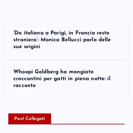
P
‘Da italiana a Parigi, in Francia resto
o
straniera’: Monica Bellucci parla delle
sue origini
s
t
Whoopi Goldberg ha mangiato
croccantini per gatti in piena notte: il
n
racconto
a
v
Post Collegati
i