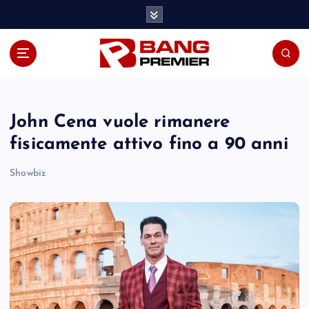
S
k
i
p
t
o
c
o
John Cena vuole rimanere
n
fisicamente attivo fino a 90 anni
t
e
Showbiz
n
t