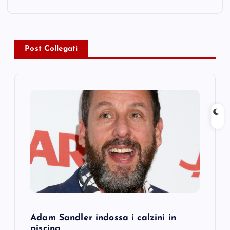
n
a
Post Collegati
v
i
g
a
t
i
o
Adam Sandler indossa i calzini in
piscina