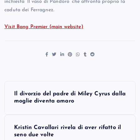
inchiesta ‘Il vaso di Pandoro’ che affronta proprio la
caduta dei Ferragnez.
Visit Bang Premier (main website)
P
Il divorzio del padre di Miley Cyrus dalla
o
moglie diventa amaro
s
Kristin Cavallari rivela di aver rifatto il
t
seno due volte