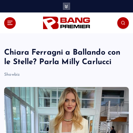
S
k
i
p
t
o
c
o
Chiara Ferragni a Ballando con
n
le Stelle? Parla Milly Carlucci
t
e
Showbiz
n
t