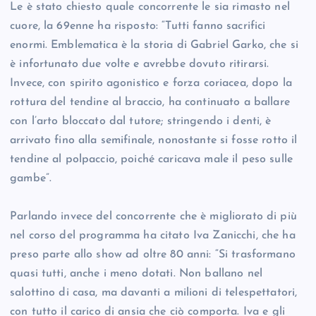
Le è stato chiesto quale concorrente le sia rimasto nel
cuore, la 69enne ha risposto: “Tutti fanno sacrifici
enormi. Emblematica è la storia di Gabriel Garko, che si
è infortunato due volte e avrebbe dovuto ritirarsi.
Invece, con spirito agonistico e forza coriacea, dopo la
rottura del tendine al braccio, ha continuato a ballare
con l’arto bloccato dal tutore; stringendo i denti, è
arrivato fino alla semifinale, nonostante si fosse rotto il
tendine al polpaccio, poiché caricava male il peso sulle
gambe”.
Parlando invece del concorrente che è migliorato di più
nel corso del programma ha citato Iva Zanicchi, che ha
preso parte allo show ad oltre 80 anni: “Si trasformano
quasi tutti, anche i meno dotati. Non ballano nel
salottino di casa, ma davanti a milioni di telespettatori,
con tutto il carico di ansia che ciò comporta. Iva e gli