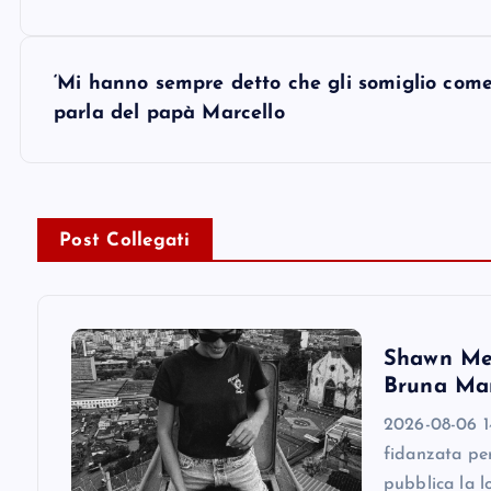
s
‘Mi hanno sempre detto che gli somiglio come
t
parla del papà Marcello
n
a
Post Collegati
v
i
Shawn Men
Bruna Mar
g
2026-08-06 1
fidanzata pe
a
pubblica la l