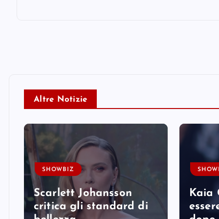
Altre Notizie
SHOWBIZ
SHOW
Scarlett Johansson
Kaia 
e
critica gli standard di
essere