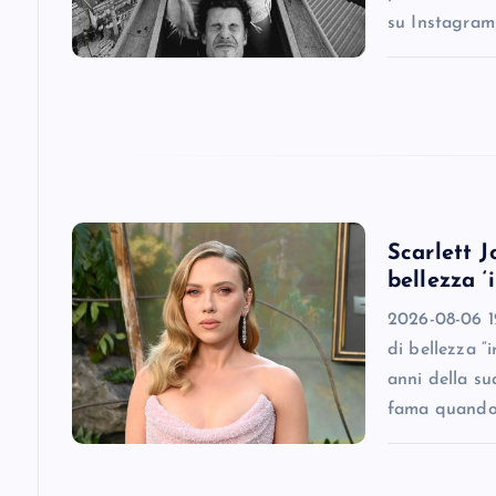
su Instagram
t
i
o
n
Scarlett J
bellezza ‘
2026-08-06 12
di bellezza “
anni della su
fama quando