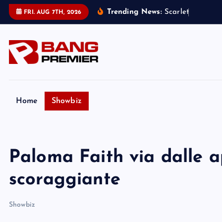
S
Trending News:
S
c
a
r
l
e
t
t
J
o
h
a
n
s
FRI. AUG 7TH, 2026
k
i
p
t
o
c
o
Home
Showbiz
n
t
e
Paloma Faith via dalle ap
n
t
scoraggiante
Showbiz