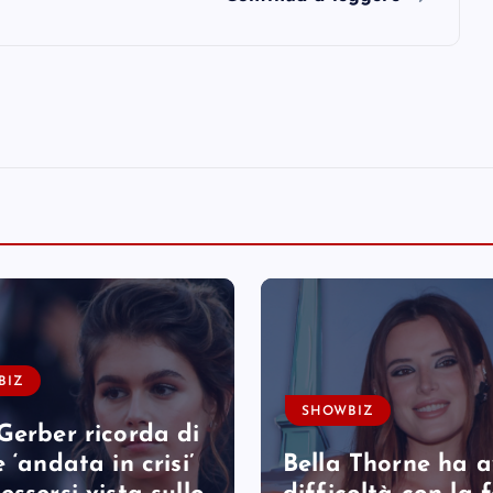
BIZ
SHOWBIZ
Gerber ricorda di
 ‘andata in crisi’
Bella Thorne ha 