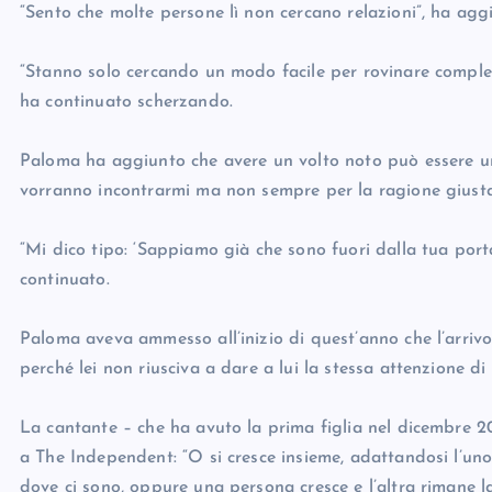
“Sento che molte persone lì non cercano relazioni”, ha agg
“Stanno solo cercando un modo facile per rovinare complet
ha continuato scherzando.
Paloma ha aggiunto che avere un volto noto può essere un
vorranno incontrarmi ma non sempre per la ragione giusta.
“Mi dico tipo: ‘Sappiamo già che sono fuori dalla tua por
continuato.
Paloma aveva ammesso all’inizio di quest’anno che l’arrivo
perché lei non riusciva a dare a lui la stessa attenzione d
La cantante – che ha avuto la prima figlia nel dicembre 2
a The Independent: “O si cresce insieme, adattandosi l’uno
dove ci sono, oppure una persona cresce e l’altra rimane la