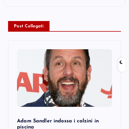
n
a
v
Post Collegati
i
g
a
t
i
o
Adam Sandler indossa i calzini in
n
piscina