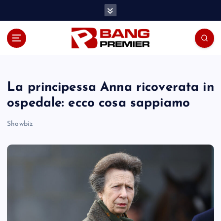
S
k
i
p
t
o
c
o
La principessa Anna ricoverata in
n
ospedale: ecco cosa sappiamo
t
e
Showbiz
n
t