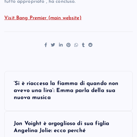
tutto appropriato”, ha concluso.
Visit Bang Premier (main website)
P
‘Si è riaccesa la fiamma di quando non
o
avevo una lira’: Emma parla della sua
nuova musica
s
t
Jon Voight è orgoglioso di sua figlia
Angelina Jolie: ecco perché