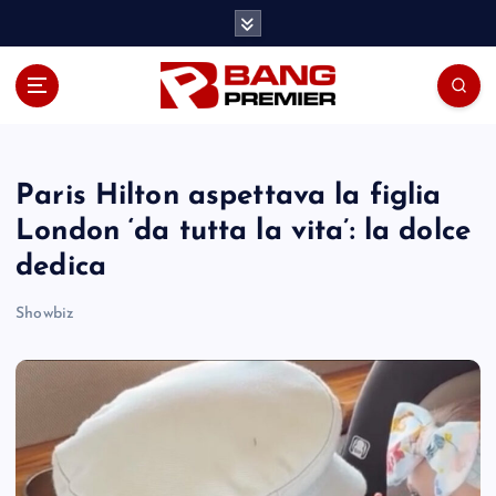
S
k
i
p
t
o
c
o
Paris Hilton aspettava la figlia
n
London ‘da tutta la vita’: la dolce
t
dedica
e
n
Showbiz
t