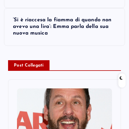
s
t
‘Si è riaccesa la fiamma di quando non
avevo una lira’: Emma parla della sua
n
nuova musica
a
v
Post Collegati
i
g
a
t