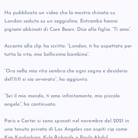
Ha pubblicato un video che la mostra chinata su
London seduta su un seggiolino. Entrambe hanno
pigiami abbinati di Care Bears. Dice alla figlia: “Ti amo”.
Accanto alla clip ha scritto: “London, ti ho aspettato per
tutta la vita, mia bellissima bambina”.
“Ora nella mia vita sembra che ogni sogno e desiderio
dell’11:11 si sia avverato”, ha aggiunto.
“Sei il mio mondo, ti amo infinitamente, mio piccolo
angelo”, ha continuato.
Paris e Carter si sono sposati nel novembre del 2021 in
una tenuta privata di Los Angeles con ospiti vip come
Kim Kardashian, Kyle Richards e Paula Abdul.