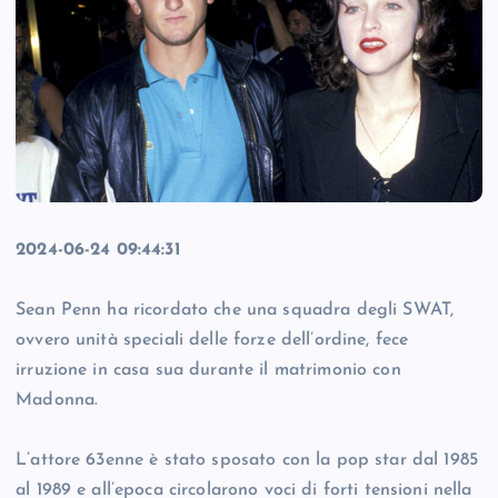
2024-06-24 09:44:31
Sean Penn ha ricordato che una squadra degli SWAT,
ovvero unità speciali delle forze dell’ordine, fece
irruzione in casa sua durante il matrimonio con
Madonna.
L’attore 63enne è stato sposato con la pop star dal 1985
al 1989 e all’epoca circolarono voci di forti tensioni nella