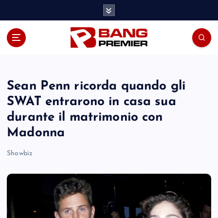
S
k
i
p
t
o
c
o
Sean Penn ricorda quando gli
n
SWAT entrarono in casa sua
t
durante il matrimonio con
e
n
Madonna
t
Showbiz