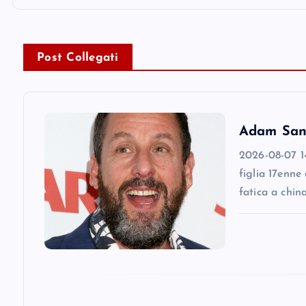
t
n
Post Collegati
a
v
Adam Sandl
i
2026-08-07 14
figlia 17enne
g
fatica a chin
a
t