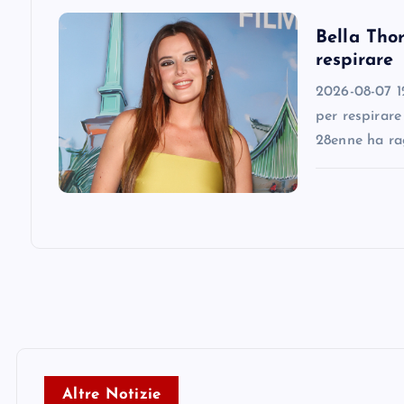
i
Bella Thor
o
respirare
n
2026-08-07 12
per respirare
28enne ha ra
Altre Notizie