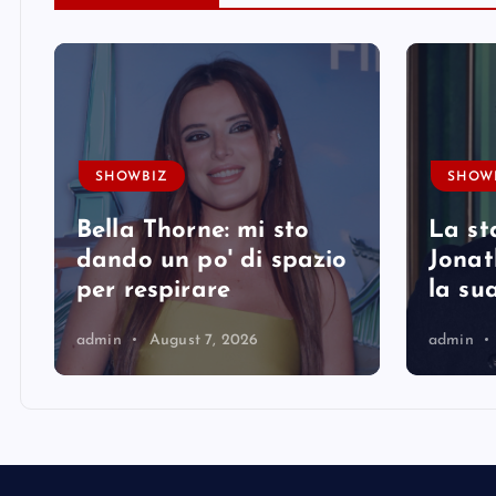
SHOWBIZ
SHOW
Bella Thorne: mi sto
La st
i
dando un po' di spazio
Jonat
per respirare
la su
admin
August 7, 2026
admin