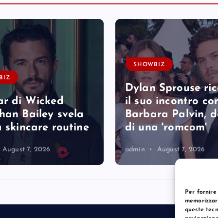
SHOWBIZ
BIZ
Dylan Sprouse ri
ar di Wicked
il suo incontro co
han Bailey svela
Barbara Palvin, 
a skincare routine
di una 'romcom'
August 7, 2026
admin
August 7, 2026
Per fornire
memorizzare
queste tecn