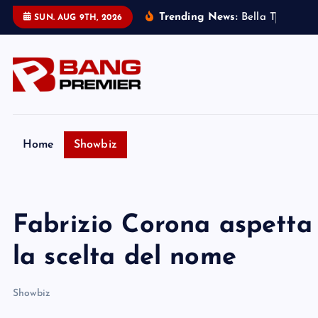
S
Trending News:
B
e
l
l
a
T
h
o
r
n
e
:
SUN. AUG 9TH, 2026
k
i
p
t
o
c
o
Home
Showbiz
n
t
e
Fabrizio Corona aspetta 
n
t
la scelta del nome
Showbiz