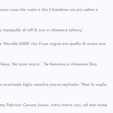
’unica cosa che vuole è che il bambino sia più calmo e
 tranquillo di te!!! E non si chiamerà Johnny”.
‘Novella 2000’ che il suo sogno era quello di avere una
di Gesù. Ne sono sicuro”. “Se femmina si chiamerà Dea
 eventuale figlio maschio aveva replicato: “Non lo voglio
amo Fabrizio Corona Junior, tutto intero così, col mio nome