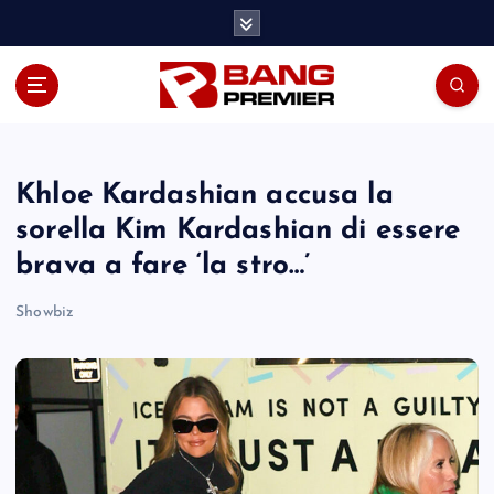
S
k
i
p
t
o
c
o
Khloe Kardashian accusa la
n
sorella Kim Kardashian di essere
t
brava a fare ‘la stro…’
e
n
Showbiz
t