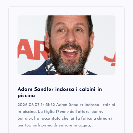
i
g
a
t
i
o
Adam Sandler indossa i calzini in
n
piscina
2026-08-07 14:31:52 Adam Sandler indossa i calzini
in piscina. La figlia 17enne dell’attore, Sunny
Sandler, ha raccontato che lui fa fatica a chinarsi
per toglierli prima di entrare in acqua,…