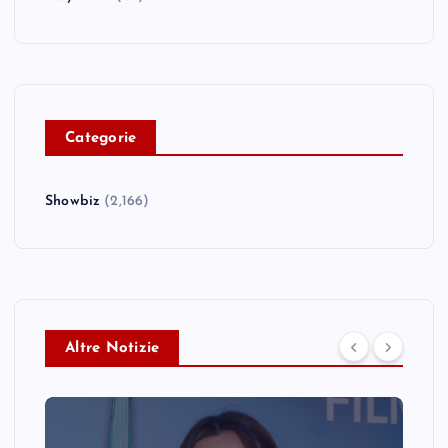
C
ategorie
Showbiz
(2,166)
Altre Notizie