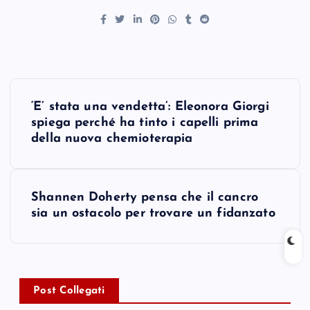
P
‘E’ stata una vendetta’: Eleonora Giorgi
o
spiega perché ha tinto i capelli prima
della nuova chemioterapia
s
t
Shannen Doherty pensa che il cancro
sia un ostacolo per trovare un fidanzato
n
a
v
Post Collegati