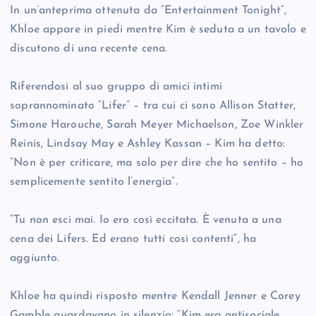
In un’anteprima ottenuta da “Entertainment Tonight”,
Khloe appare in piedi mentre Kim è seduta a un tavolo e
discutono di una recente cena.
Riferendosi al suo gruppo di amici intimi
soprannominato “Lifer” – tra cui ci sono Allison Statter,
Simone Harouche, Sarah Meyer Michaelson, Zoe Winkler
Reinis, Lindsay May e Ashley Kassan – Kim ha detto:
“Non è per criticare, ma solo per dire che ho sentito – ho
semplicemente sentito l’energia”.
“Tu non esci mai. Io ero così eccitata. È venuta a una
cena dei Lifers. Ed erano tutti così contenti”, ha
aggiunto.
Khloe ha quindi risposto mentre Kendall Jenner e Corey
Gamble guardavano in silenzio: “Kim era antisociale.