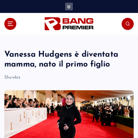
S
k
i
p
t
o
c
o
Vanessa Hudgens è diventata
n
mamma, nato il primo figlio
t
e
Showbiz
n
t