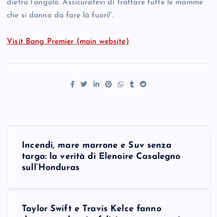
dietro l’angolo. Assicuratevi di trattare tutte le mamme
che si danno da fare là fuori!”.
Visit Bang Premier (main website)
P
Incendi, mare marrone e Suv senza
o
targa: la verità di Elenoire Casalegno
sull’Honduras
s
t
Taylor Swift e Travis Kelce fanno