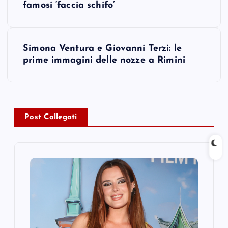
o
famosi ‘faccia schifo’
s
Simona Ventura e Giovanni Terzi: le
t
prime immagini delle nozze a Rimini
n
a
Post Collegati
v
i
g
a