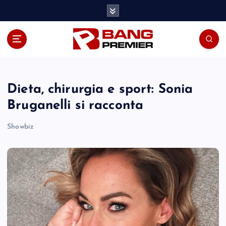
S
k
i
p
t
o
c
o
Dieta, chirurgia e sport: Sonia
n
Bruganelli si racconta
t
e
Showbiz
n
t