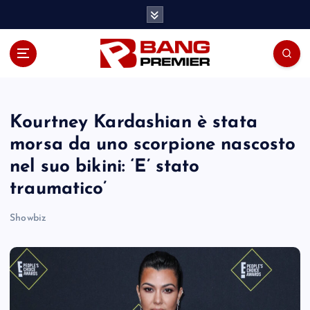
S
k
i
p
t
o
c
o
Kourtney Kardashian è stata
n
morsa da uno scorpione nascosto
t
nel suo bikini: ‘E’ stato
e
n
traumatico’
t
Showbiz