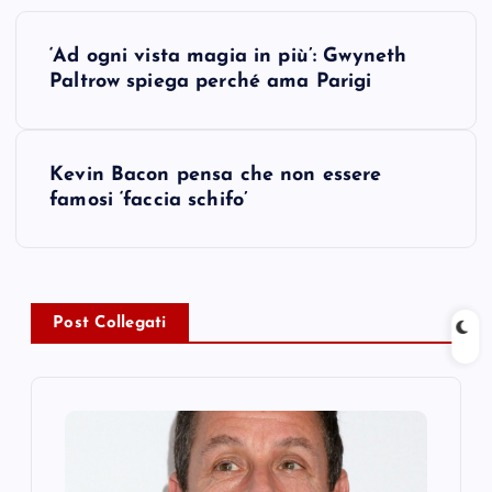
P
‘Ad ogni vista magia in più’: Gwyneth
o
Paltrow spiega perché ama Parigi
s
Kevin Bacon pensa che non essere
t
famosi ‘faccia schifo’
n
a
Post Collegati
v
i
g