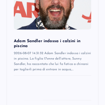
a
t
i
o
Adam Sandler indossa i calzini in
piscina
n
2026-08-07 14:31:52 Adam Sandler indossa i calzini
in piscina. La figlia 17enne dell’attore, Sunny
Sandler, ha raccontato che lui fa fatica a chinarsi
per toglierli prima di entrare in acqua,…