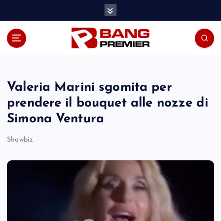
S
k
i
p
t
o
c
o
Valeria Marini sgomita per
n
prendere il bouquet alle nozze di
t
Simona Ventura
e
n
Showbiz
t