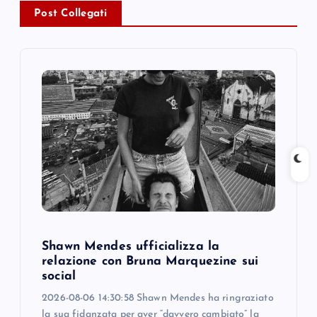
a
Post Collegati
v
i
g
a
t
i
o
Shawn Mendes ufficializza la
relazione con Bruna Marquezine sui
n
social
2026-08-06 14:30:58 Shawn Mendes ha ringraziato
la sua fidanzata per aver “davvero cambiato” la