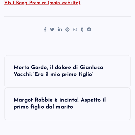
Visit Bang Premier (main website)
P
Morto Gordo, il dolore di Gianluca
o
Vacchi: ‘Era il mio primo figlio’
s
Margot Robbie è incinta! Aspetto il
t
primo figlio dal marito
n