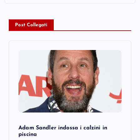
a
v
Post Collegati
i
g
a
t
i
o
Adam Sandler indossa i calzini in
n
piscina