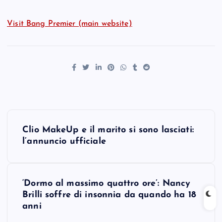
Visit Bang Premier (main website)
P
Clio MakeUp e il marito si sono lasciati:
o
l’annuncio ufficiale
s
‘Dormo al massimo quattro ore’: Nancy
t
Brilli soffre di insonnia da quando ha 18
anni
n