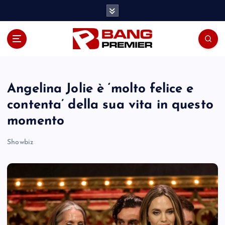
S
k
i
p
t
o
c
o
Angelina Jolie è ‘molto felice e
n
contenta’ della sua vita in questo
t
momento
e
n
Showbiz
t