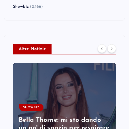
Showbiz
(2,166)
Altre Notizie
SHOWBIZ
Bella Thorne: mi sto dando
un po' di spazio per respirare