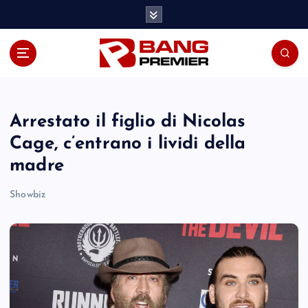
S
k
i
p
t
o
c
o
Arrestato il figlio di Nicolas
n
Cage, c’entrano i lividi della
t
madre
e
n
Showbiz
t