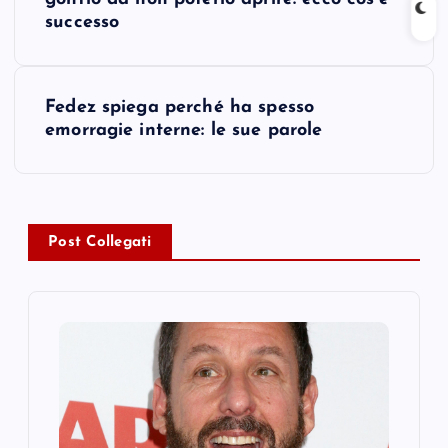
o
successo
s
t
Fedez spiega perché ha spesso
emorragie interne: le sue parole
n
a
v
Post Collegati
i
g
a
t