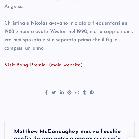
Angeles.
Christina e Nicolas avevano iniziato a frequentarsi nel
1988 e hanno avuto Weston nel 1990, ma la coppia non si
era mai sposata e si è separata prima che il figlio
compissi un anno.
Visit Bang Premier (main website)
P
Matthew McConaughey mostra l’occhio
gonfio da non poterlo aprire: ecco cos’è