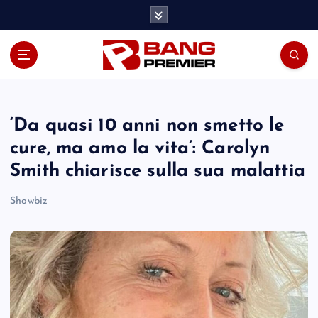
S
k
i
p
t
o
c
o
‘Da quasi 10 anni non smetto le
n
cure, ma amo la vita’: Carolyn
t
Smith chiarisce sulla sua malattia
e
n
Showbiz
t