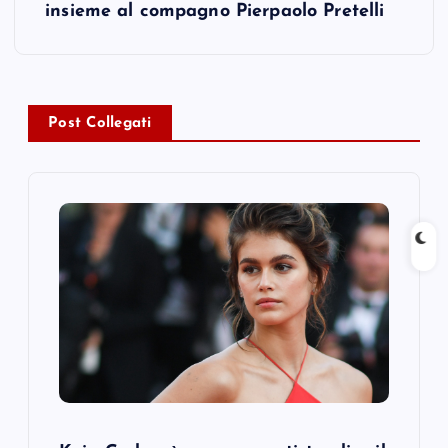
insieme al compagno Pierpaolo Pretelli
n
a
v
Post Collegati
i
g
a
t
i
o