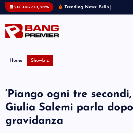
S
Trending News:
B
e
l
l
a
T
h
o
r
n
e
SAT. AUG 8TH, 2026
k
i
p
t
o
c
o
Home
Showbiz
n
t
e
‘Piango ogni tre secondi,
n
t
Giulia Salemi parla dopo
gravidanza