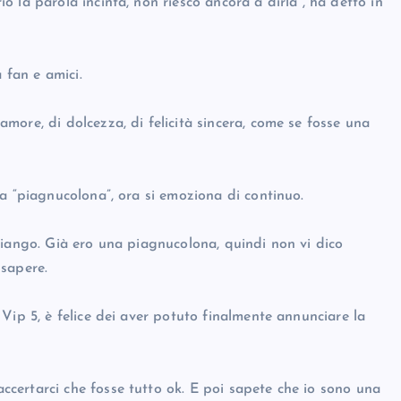
 la parola incinta, non riesco ancora a dirla”, ha detto in
 fan e amici.
ore, di dolcezza, di felicità sincera, come se fosse una
a “piagnucolona”, ora si emoziona di continuo.
piango. Già ero una piagnucolona, quindi non vi dico
 sapere.
Vip 5, è felice dei aver potuto finalmente annunciare la
certarci che fosse tutto ok. E poi sapete che io sono una