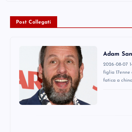
n
Post Collegati
a
v
Adam Sandl
i
2026-08-07 14
figlia 17enne
g
fatica a chin
a
t
i