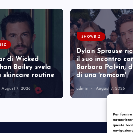
SHOWBIZ
BIZ
Dylan Sprouse ri
ar di Wicked
il suo incontro co
han Bailey svela
Barbara Palvin, 
a skincare routine
di una 'romcom'
August 7, 2026
admin
August 7, 2026
Per fornire
memorizzare
queste tecn
navigazione