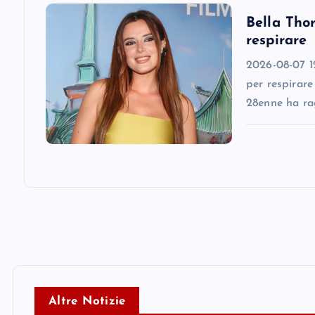
Bella Thor
o
respirare
n
2026-08-07 12
per respirare
28enne ha ra
Altre Notizie