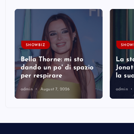
SHOWBIZ
SHOW
Bella Thorne: mi sto
La st
i
dando un po' di spazio
Jonat
per respirare
la su
admin
August 7, 2026
admin