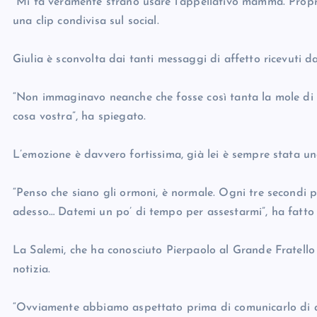
“Mi fa veramente strano usare l’appellativo mamma. Proprio
una clip condivisa sul social.
Giulia è sconvolta dai tanti messaggi di affetto ricevuti da
“Non immaginavo neanche che fosse così tanta la mole di am
cosa vostra”, ha spiegato.
L’emozione è davvero fortissima, già lei è sempre stata un
“Penso che siano gli ormoni, è normale. Ogni tre secondi 
adesso… Datemi un po’ di tempo per assestarmi”, ha fatto
La Salemi, che ha conosciuto Pierpaolo al Grande Fratello 
notizia.
“Ovviamente abbiamo aspettato prima di comunicarlo di ac