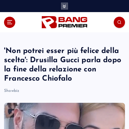
S
k
i
p
t
o
c
o
'Non potrei esser più felice della
n
scelta': Drusilla Gucci parla dopo
t
la fine della relazione con
e
n
Francesco Chiofalo
t
Showbiz