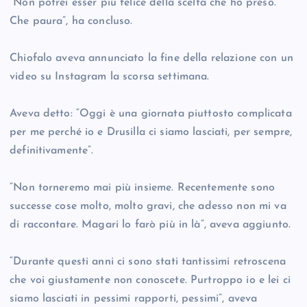
“Non potrei esser più felice della scelta che ho preso.
Che paura”, ha concluso.
Chiofalo aveva annunciato la fine della relazione con un
video su Instagram la scorsa settimana.
Aveva detto: “Oggi è una giornata piuttosto complicata
per me perché io e Drusilla ci siamo lasciati, per sempre,
definitivamente”.
“Non torneremo mai più insieme. Recentemente sono
successe cose molto, molto gravi, che adesso non mi va
di raccontare. Magari lo farò più in là”, aveva aggiunto.
“Durante questi anni ci sono stati tantissimi retroscena
che voi giustamente non conoscete. Purtroppo io e lei ci
siamo lasciati in pessimi rapporti, pessimi”, aveva