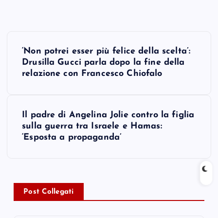
P
‘Non potrei esser più felice della scelta’:
o
Drusilla Gucci parla dopo la fine della
relazione con Francesco Chiofalo
s
t
Il padre di Angelina Jolie contro la figlia
sulla guerra tra Israele e Hamas:
n
‘Esposta a propaganda’
a
v
Post Collegati
i