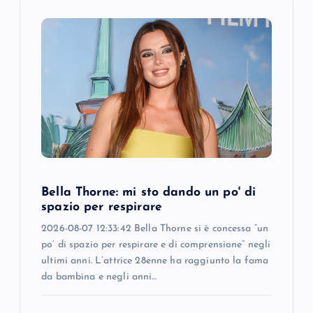
g
a
t
i
o
n
Bella Thorne: mi sto dando un po' di
spazio per respirare
2026-08-07 12:33:42 Bella Thorne si è concessa “un
po’ di spazio per respirare e di comprensione” negli
ultimi anni. L’attrice 28enne ha raggiunto la fama
da bambina e negli anni…