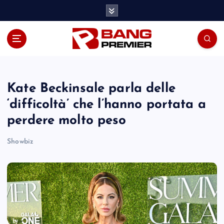
S
k
i
p
t
o
c
o
Kate Beckinsale parla delle
n
‘difficoltà’ che l’hanno portata a
t
perdere molto peso
e
n
Showbiz
t