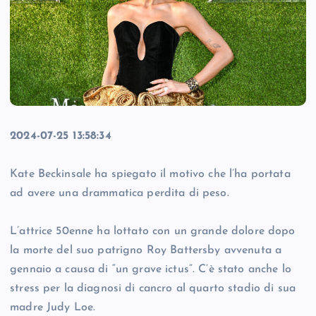
2024-07-25 13:58:34
Kate Beckinsale ha spiegato il motivo che l’ha portata
ad avere una drammatica perdita di peso.
L’attrice 50enne ha lottato con un grande dolore dopo
la morte del suo patrigno Roy Battersby avvenuta a
gennaio a causa di “un grave ictus”. C’è stato anche lo
stress per la diagnosi di cancro al quarto stadio di sua
madre Judy Loe.