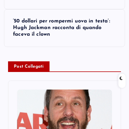
s
‘50 dollari per rompermi uova in testa’:
t
Hugh Jackman racconta di quando
faceva il clown
n
a
v
Post Collegati
i
g
a
t