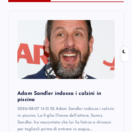
i
g
a
t
i
o
Adam Sandler indossa i calzini in
n
piscina
2026-08-07 14:31:52 Adam Sandler indossa i calzini
in piscina. La figlia 17enne dell’attore, Sunny
Sandler, ha raccontato che lui fa fatica a chinarsi
per toglierli prima di entrare in acqua,…