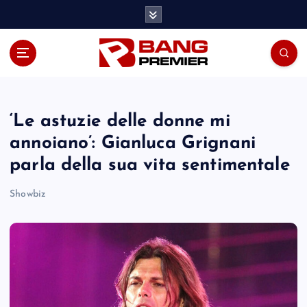
S
k
i
p
t
o
c
o
‘Le astuzie delle donne mi
n
annoiano’: Gianluca Grignani
t
parla della sua vita sentimentale
e
n
Showbiz
t