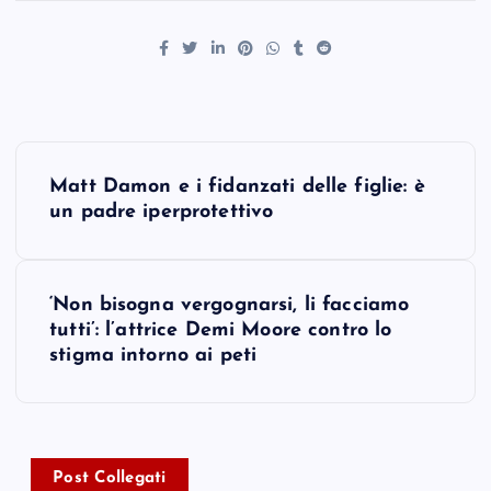
P
Matt Damon e i fidanzati delle figlie: è
o
un padre iperprotettivo
s
‘Non bisogna vergognarsi, li facciamo
t
tutti’: l’attrice Demi Moore contro lo
stigma intorno ai peti
n
a
v
Post Collegati