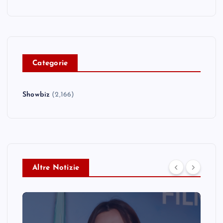
C
ategorie
Showbiz
(2,166)
Altre Notizie