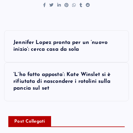
P
Jennifer Lopez pronta per un ‘nuovo
o
inizio’: cerca casa da sola
s
‘L’ho fatto apposta’: Kate Winslet si è
t
rifiutata di nascondere i rotolini sulla
pancia sul set
n
a
v
Post Collegati