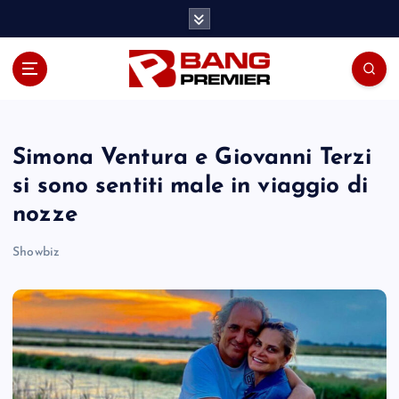
S
k
i
p
t
o
c
o
Simona Ventura e Giovanni Terzi
n
si sono sentiti male in viaggio di
t
nozze
e
n
Showbiz
t