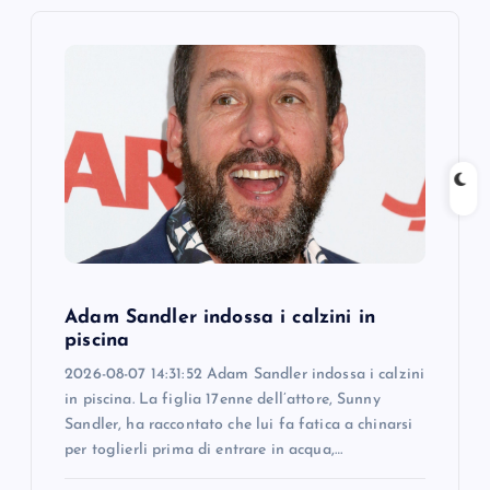
i
g
a
t
i
o
Adam Sandler indossa i calzini in
n
piscina
2026-08-07 14:31:52 Adam Sandler indossa i calzini
in piscina. La figlia 17enne dell’attore, Sunny
Sandler, ha raccontato che lui fa fatica a chinarsi
per toglierli prima di entrare in acqua,…