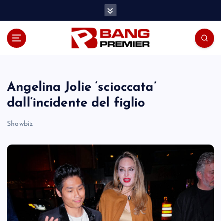
S
k
i
p
t
o
c
o
Angelina Jolie ‘scioccata’
n
dall’incidente del figlio
t
e
Showbiz
n
t