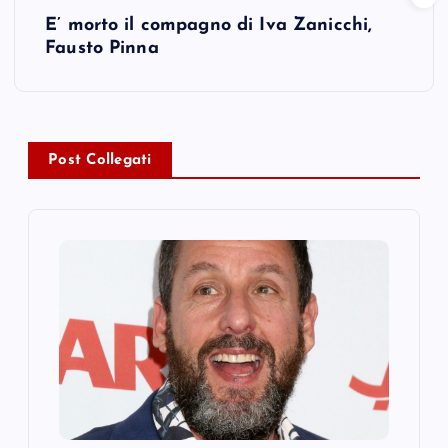
E’ morto il compagno di Iva Zanicchi,
t
Fausto Pinna
n
a
Post Collegati
v
i
g
a
t
i