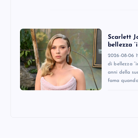
t
i
o
Scarlett J
bellezza ‘
n
2026-08-06 12
di bellezza “
anni della su
fama quando