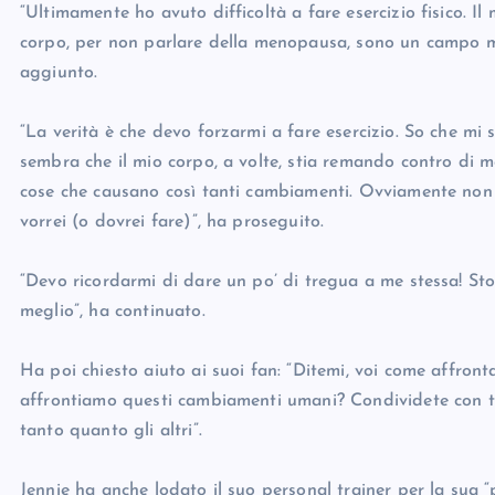
“Ultimamente ho avuto difficoltà a fare esercizio fisico. I
corpo, per non parlare della menopausa, sono un campo mi
aggiunto.
“La verità è che devo forzarmi a fare esercizio. So che m
sembra che il mio corpo, a volte, stia remando contro di
cose che causano così tanti cambiamenti. Ovviamente non 
vorrei (o dovrei fare)”, ha proseguito.
“Devo ricordarmi di dare un po’ di tregua a me stessa! St
meglio”, ha continuato.
Ha poi chiesto aiuto ai suoi fan: “Ditemi, voi come affron
affrontiamo questi cambiamenti umani? Condividete con tut
tanto quanto gli altri”.
Jennie ha anche lodato il suo personal trainer per la sua 