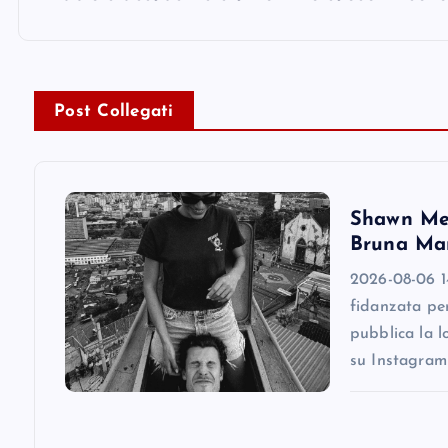
s
t
n
Post Collegati
a
v
Shawn Men
Bruna Mar
i
2026-08-06 1
fidanzata pe
g
pubblica la l
su Instagram
a