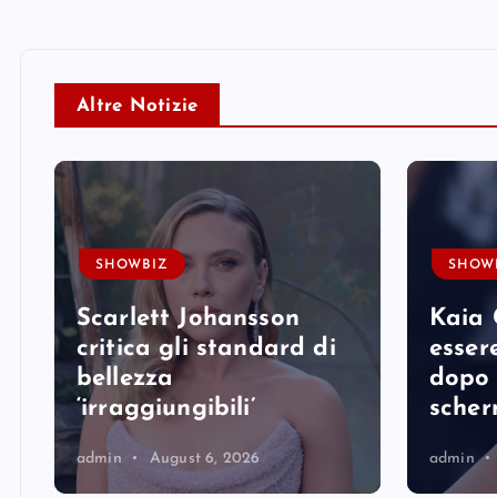
Altre Notizie
SHOWBIZ
SHOW
Scarlett Johansson
Kaia 
e
critica gli standard di
essere
bellezza
dopo 
‘irraggiungibili’
sche
admin
August 6, 2026
admin