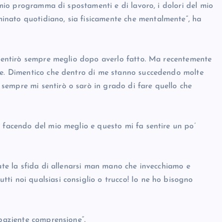
l mio programma di spostamenti e di lavoro, i dolori del mio
nato quotidiano, sia fisicamente che mentalmente”, ha
i sentirò sempre meglio dopo averlo fatto. Ma recentemente
 me. Dimentico che dentro di me stanno succedendo molte
sempre mi sentirò o sarò in grado di fare quello che
o facendo del mio meglio e questo mi fa sentire un po’
tate la sfida di allenarsi man mano che invecchiamo e
ti noi qualsiasi consiglio o trucco! Io ne ho bisogno
“paziente comprensione”.