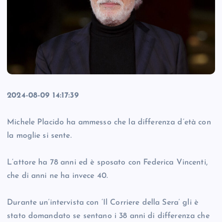
2024-08-09 14:17:39
Michele Placido ha ammesso che la differenza d’età con
la moglie si sente.
L’attore ha 78 anni ed è sposato con Federica Vincenti,
che di anni ne ha invece 40.
Durante un’intervista con ‘Il Corriere della Sera’ gli è
stato domandato se sentano i 38 anni di differenza che