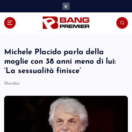
S
k
i
p
t
o
c
o
Michele Placido parla della
n
moglie con 38 anni meno di lui:
t
‘La sessualità finisce’
e
n
Showbiz
t