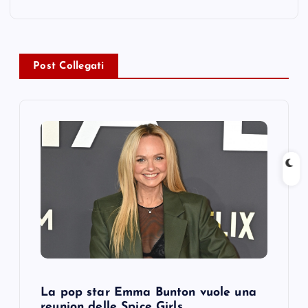
n
a
v
Post Collegati
i
g
a
t
i
o
La pop star Emma Bunton vuole una
reunion delle Spice Girls