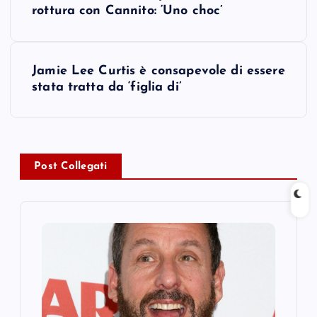
o
rottura con Cannito: ‘Uno choc’
s
Jamie Lee Curtis è consapevole di essere
t
stata tratta da ‘figlia di’
n
a
Post Collegati
v
i
g
a