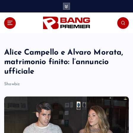
S
k
i
p
t
o
c
o
Alice Campello e Alvaro Morata,
n
matrimonio finito: l’annuncio
t
ufficiale
e
n
Showbiz
t