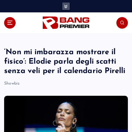
S
k
i
p
t
o
c
o
‘Non mi imbarazza mostrare il
n
fisico’: Elodie parla degli scatti
t
senza veli per il calendario Pirelli
e
n
Showbiz
t