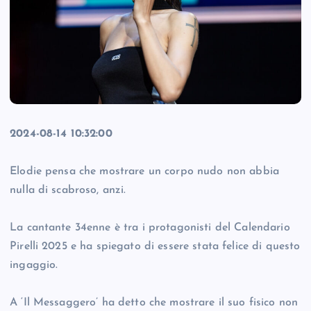
2024-08-14 10:32:00
Elodie pensa che mostrare un corpo nudo non abbia
nulla di scabroso, anzi.
La cantante 34enne è tra i protagonisti del Calendario
Pirelli 2025 e ha spiegato di essere stata felice di questo
ingaggio.
A ‘Il Messaggero’ ha detto che mostrare il suo fisico non