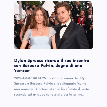
g
a
t
i
o
n
Dylan Sprouse ricorda il suo incontro
con Barbara Palvin, degno di una
'romcom'
2026-08-07 08:34:28 La storia d’amore tra Dylan
Sprouse e Barbara Palvin si è sviluppata “come
una romcom”. L’attore 34enne ha sfatato il “mito”
secondo cui avrebbe conosciuto per la prima…