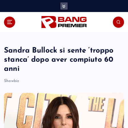
S
k
i
p
t
o
c
o
Sandra Bullock si sente ‘troppo
n
stanca’ dopo aver compiuto 60
t
anni
e
n
Showbiz
t