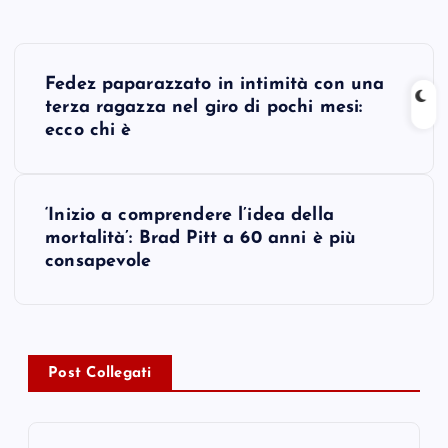
P
Fedez paparazzato in intimità con una
o
terza ragazza nel giro di pochi mesi:
ecco chi è
s
t
‘Inizio a comprendere l’idea della
mortalità’: Brad Pitt a 60 anni è più
n
consapevole
a
v
Post Collegati
i