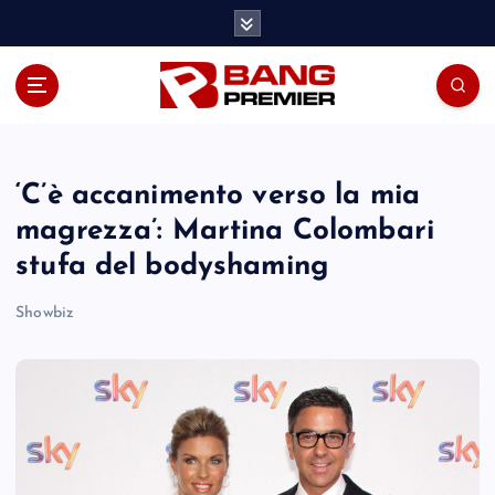
S
k
i
p
t
o
c
o
‘C’è accanimento verso la mia
n
magrezza’: Martina Colombari
t
stufa del bodyshaming
e
n
Showbiz
t