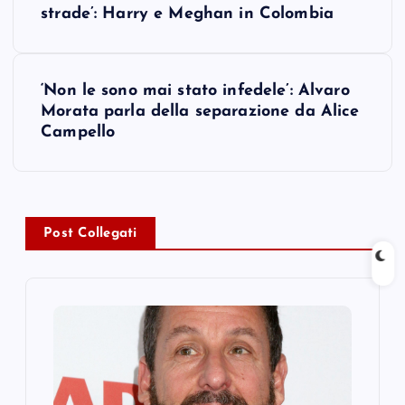
o
strade’: Harry e Meghan in Colombia
s
‘Non le sono mai stato infedele’: Alvaro
t
Morata parla della separazione da Alice
Campello
n
a
v
Post Collegati
i
g
a