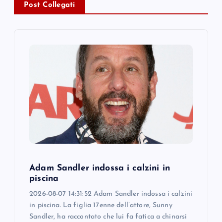
v
Post Collegati
i
g
a
t
i
o
Adam Sandler indossa i calzini in
n
piscina
2026-08-07 14:31:52 Adam Sandler indossa i calzini
in piscina. La figlia 17enne dell’attore, Sunny
Sandler, ha raccontato che lui fa fatica a chinarsi