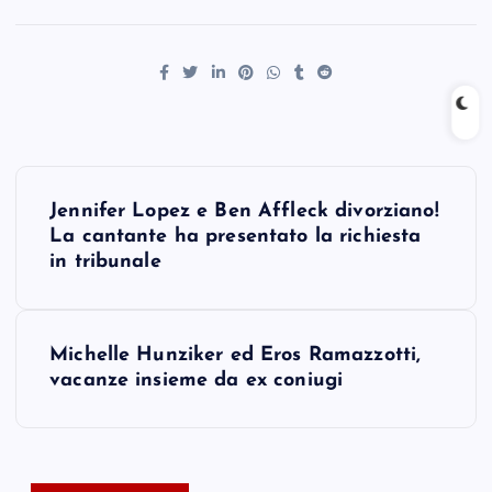
P
Jennifer Lopez e Ben Affleck divorziano!
o
La cantante ha presentato la richiesta
in tribunale
s
t
Michelle Hunziker ed Eros Ramazzotti,
vacanze insieme da ex coniugi
n
a