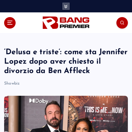
S
k
i
p
t
o
c
o
‘Delusa e triste’: come sta Jennifer
n
Lopez dopo aver chiesto il
t
divorzio da Ben Affleck
e
n
Showbiz
t