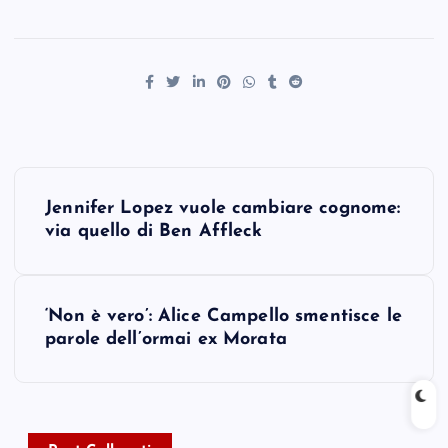
P
Jennifer Lopez vuole cambiare cognome:
o
via quello di Ben Affleck
s
‘Non è vero’: Alice Campello smentisce le
t
parole dell’ormai ex Morata
n
a