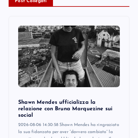
Post Collegati
v
i
g
a
t
i
o
Shawn Mendes ufficializza la
relazione con Bruna Marquezine sui
n
social
2026-08-06 14:30:58 Shawn Mendes ha ringraziato
la sua fidanzata per aver “davvero cambiato” la