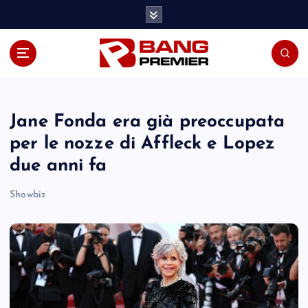
S
k
i
p
t
o
c
o
Jane Fonda era già preoccupata
n
per le nozze di Affleck e Lopez
t
due anni fa
e
n
Showbiz
t