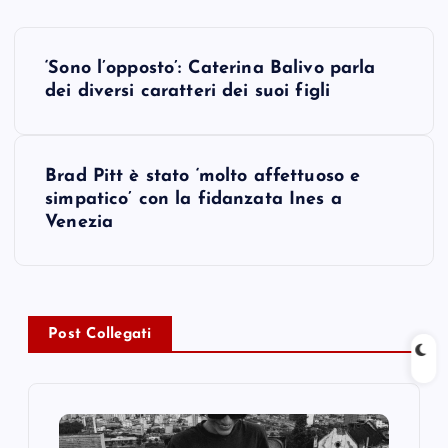
P
‘Sono l’opposto’: Caterina Balivo parla
o
dei diversi caratteri dei suoi figli
s
Brad Pitt è stato ‘molto affettuoso e
t
simpatico’ con la fidanzata Ines a
Venezia
n
a
v
Post Collegati
i
g