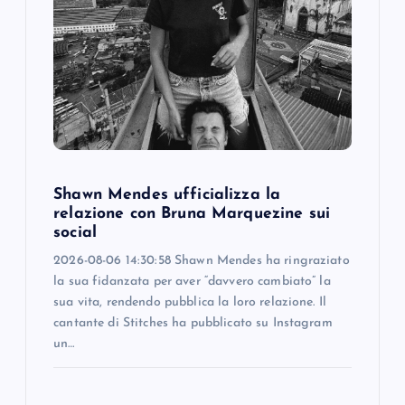
a
t
i
o
Shawn Mendes ufficializza la
n
relazione con Bruna Marquezine sui
social
2026-08-06 14:30:58 Shawn Mendes ha ringraziato
la sua fidanzata per aver “davvero cambiato” la
sua vita, rendendo pubblica la loro relazione. Il
cantante di Stitches ha pubblicato su Instagram
un…