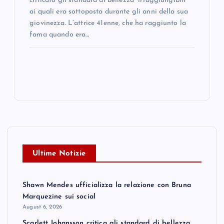
criticato gli standard di bellezza “irraggiungibili”
ai quali era sottoposta durante gli anni della sua
giovinezza. L’attrice 41enne, che ha raggiunto la
fama quando era…
Ultime Notizie
Shawn Mendes ufficializza la relazione con Bruna
Marquezine sui social
August 6, 2026
Scarlett Johansson critica gli standard di bellezza