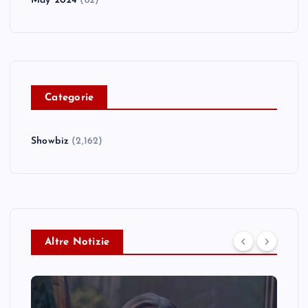
May 2024
(82)
C
ategorie
Showbiz
(2,162)
Altre Notizie