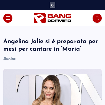
S
k
i
p
t
o
c
o
Angelina Jolie si è preparata per
n
mesi per cantare in ‘Maria’
t
e
Showbiz
n
t