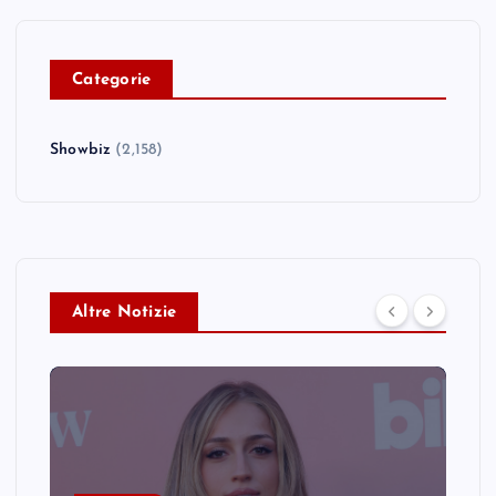
C
ategorie
Showbiz
(2,158)
Altre Notizie