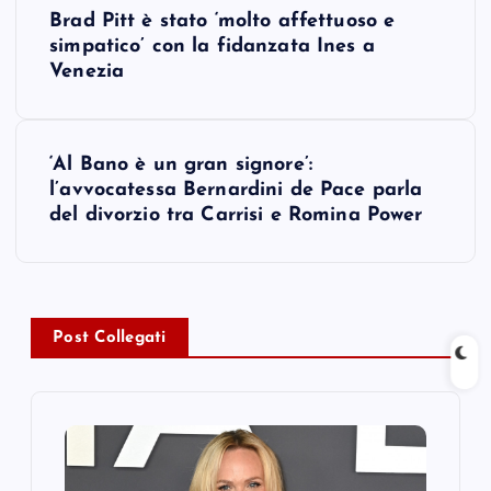
P
Brad Pitt è stato ‘molto affettuoso e
o
simpatico’ con la fidanzata Ines a
Venezia
s
t
‘Al Bano è un gran signore’:
l’avvocatessa Bernardini de Pace parla
n
del divorzio tra Carrisi e Romina Power
a
v
Post Collegati
i
g
a