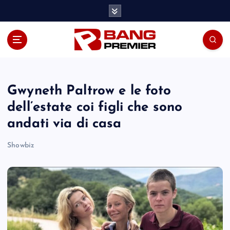
S
k
i
p
t
o
c
o
Gwyneth Paltrow e le foto
n
dell’estate coi figli che sono
t
andati via di casa
e
n
Showbiz
t